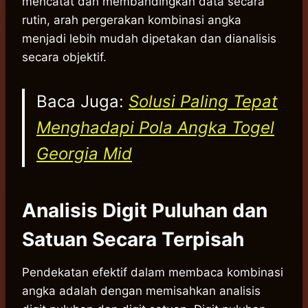
mencatat dan membandingkan data secara
rutin, arah pergerakan kombinasi angka
menjadi lebih mudah dipetakan dan dianalisis
secara objektif.
Baca Juga:
Solusi Paling Tepat
Menghadapi Pola Angka Togel
Georgia Mid
Analisis Digit Puluhan dan
Satuan Secara Terpisah
Pendekatan efektif dalam membaca kombinasi
angka adalah dengan memisahkan analisis