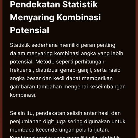
Pendekatan Statistik
Menyaring Kombinasi
Potensial
Statistik sederhana memiliki peran penting
dalam menyaring kombinasi angka yang lebih
potensial. Metode seperti perhitungan
frekuensi, distribusi genap-ganjil, serta rasio
angka besar dan kecil dapat memberikan
gambaran tambahan mengenai keseimbangan
kombinasi.
Selain itu, pendekatan selisih antar hasil dan
penjumlahan digit juga sering digunakan untuk
membaca kecenderungan pola lanjutan.
Kombinasi angka yang memiliki nilai statistik