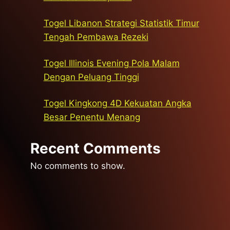
Togel Libanon Strategi Statistik Timur
Tengah Pembawa Rezeki
Togel Illinois Evening Pola Malam
Dengan Peluang Tinggi
Togel Kingkong 4D Kekuatan Angka
Besar Penentu Menang
Recent Comments
No comments to show.