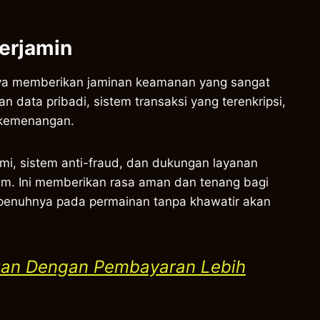
erjamin
caya memberikan jaminan keamanan yang sangat
n data pribadi, sistem transaksi yang terenkripsi,
 kemenangan.
esmi, sistem anti-fraud, dan dukungan layanan
m. Ini memberikan rasa aman dan tenang bagi
epenuhnya pada permainan tanpa khawatir akan
wan Dengan Pembayaran Lebih