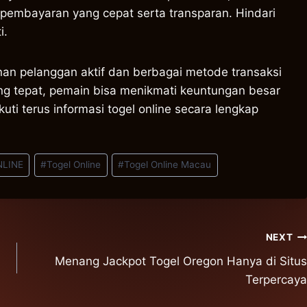
em pembayaran yang cepat serta transparan. Hindari
i.
an pelanggan aktif dan berbagai metode transaksi
g tepat, pemain bisa menikmati keuntungan besar
uti terus informasi togel online secara lengkap
NLINE
#
Togel Online
#
Togel Online Macau
NEXT
Menang Jackpot Togel Oregon Hanya di Situs
Terpercaya