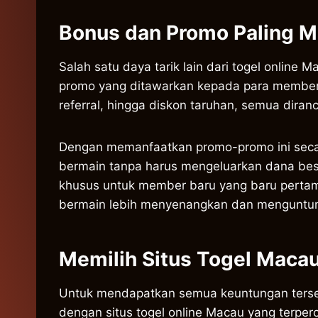
Bonus dan Promo Paling 
Salah satu daya tarik lain dari togel onlin
promo yang ditawarkan kepada para member.
referral, hingga diskon taruhan, semua dira
Dengan memanfaatkan promo-promo ini seca
bermain tanpa harus mengeluarkan dana bes
khusus untuk member baru yang baru pertam
bermain lebih menyenangkan dan menguntu
Memilih Situs Togel Maca
Untuk mendapatkan semua keuntungan terse
dengan situs togel online Macau yang terperca