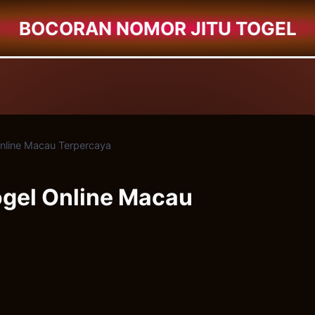
BOCORAN NOMOR JITU TOGEL
Online Macau Terpercaya
ogel Online Macau