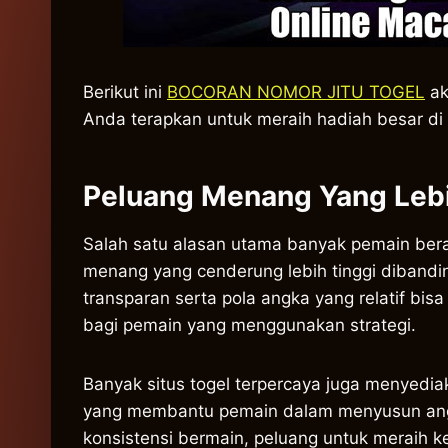
Berikut ini
BOCORAN NOMOR JITU TOGEL
ak
Anda terapkan untuk meraih hadiah besar di
Peluang Menang Yang Lebi
Salah satu alasan utama banyak pemain bera
menang yang cenderung lebih tinggi dibandi
transparan serta pola angka yang relatif bis
bagi pemain yang menggunakan strategi.
Banyak situs togel terpercaya juga menyediak
yang membantu pemain dalam menyusun ang
konsistensi bermain, peluang untuk meraih 