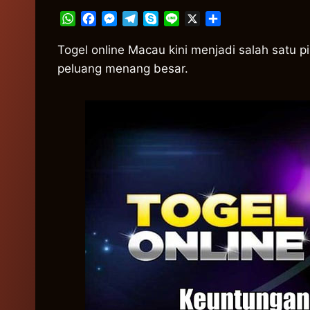
W
F
M
T
S
L
X
S
h
a
e
e
k
i
h
a
c
s
l
y
n
a
Togel online Macau kini menjadi salah satu p
t
e
s
e
p
e
r
peluang menang besar.
s
b
e
g
e
e
A
o
n
r
p
o
g
a
p
k
e
m
r