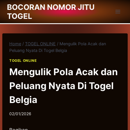
Skip
BOCORAN NOMOR JITU
to
TOGEL
content
Home
/
TOGEL ONLINE
/
Mengulik Pola Acak dan
Peluang Nyata Di Togel Belgia
TOGEL ONLINE
Mengulik Pola Acak dan
Peluang Nyata Di Togel
Belgia
02/01/2026
Bagikan