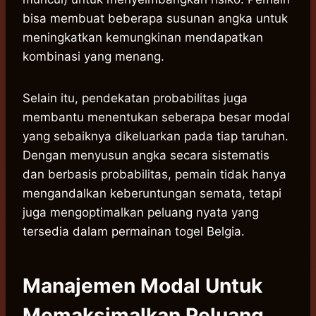
bisa membuat beberapa susunan angka untuk
meningkatkan kemungkinan mendapatkan
kombinasi yang menang.
Selain itu, pendekatan probabilitas juga
membantu menentukan seberapa besar modal
yang sebaiknya dikeluarkan pada tiap taruhan.
Dengan menyusun angka secara sistematis
dan berbasis probabilitas, pemain tidak hanya
mengandalkan keberuntungan semata, tetapi
juga mengoptimalkan peluang nyata yang
tersedia dalam permainan togel Belgia.
Manajemen Modal Untuk
Memaksimalkan Peluang