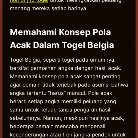
menang mereka setiap harinya
Memahami Konsep Pola
Acak Dalam Togel Belgia
Togel Belgia, seperti togel pada umumnya,
bersifat permainan angka dengan hasil acak.
Memahami konsep pola acak sangat penting
agar pemain tidak terjebak pada asumsi bahwa
angka tertentu “harus” muncul. Pola acak
berarti setiap angka memiliki peluang yang
sama untuk keluar, tanpa pengaruh hasil
sebelumnya. Namun, meskipun hasilnya acak,
beberapa pemain mencoba mengenali
kecenderungan atau tren jangka pendek untuk