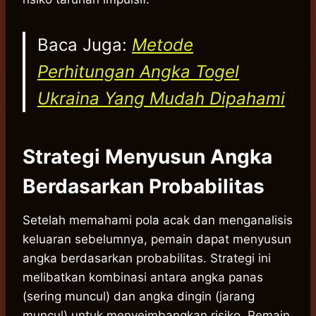
Baca Juga:
Metode
Perhitungan Angka Togel
Ukraina Yang Mudah Dipahami
Strategi Menyusun Angka
Berdasarkan Probabilitas
Setelah memahami pola acak dan menganalisis
keluaran sebelumnya, pemain dapat menyusun
angka berdasarkan probabilitas. Strategi ini
melibatkan kombinasi antara angka panas
(sering muncul) dan angka dingin (jarang
muncul) untuk menyeimbangkan risiko. Pemain