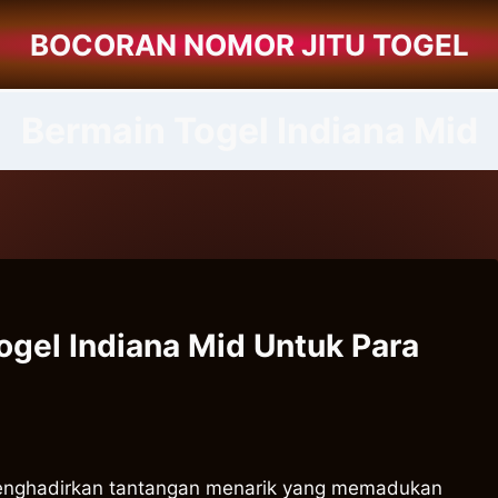
BOCORAN NOMOR JITU TOGEL
Bermain Togel Indiana Mid
gel Indiana Mid Untuk Para
menghadirkan tantangan menarik yang memadukan