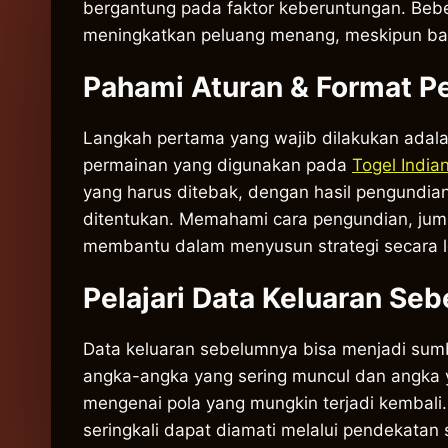
bergantung pada faktor keberuntungan. Bebe
meningkatkan peluang menang, meskipun ba
Pahami Aturan & Format P
Langkah pertama yang wajib dilakukan adala
permainan yang digunakan pada
Togel India
yang harus ditebak, dengan hasil pengundian
ditentukan. Memahami cara pengundian, jumla
membantu dalam menyusun strategi secara le
Pelajari Data Keluaran Se
Data keluaran sebelumnya bisa menjadi sumb
angka-angka yang sering muncul dan angka 
mengenai pola yang mungkin terjadi kembali. 
seringkali dapat diamati melalui pendekatan 