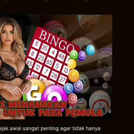
ak awal sangat penting agar tidak hanya