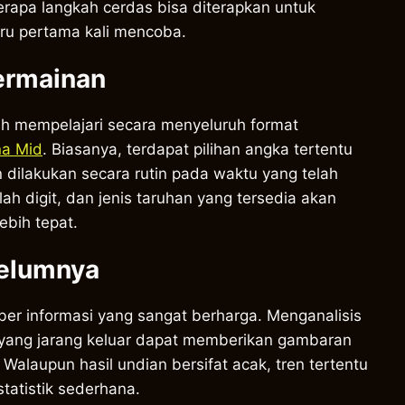
rapa langkah cerdas bisa diterapkan untuk
ru pertama kali mencoba.
ermainan
h mempelajari secara menyeluruh format
na Mid
. Biasanya, terdapat pilihan angka tertentu
 dilakukan secara rutin pada waktu yang telah
h digit, dan jenis taruhan yang tersedia akan
bih tepat.
belumnya
er informasi yang sangat berharga. Menganalisis
yang jarang keluar dapat memberikan gambaran
Walaupun hasil undian bersifat acak, tren tertentu
statistik sederhana.