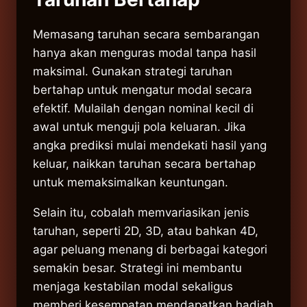
Memasang taruhan secara sembarangan
hanya akan menguras modal tanpa hasil
maksimal. Gunakan strategi taruhan
bertahap untuk mengatur modal secara
efektif. Mulailah dengan nominal kecil di
awal untuk menguji pola keluaran. Jika
angka prediksi mulai mendekati hasil yang
keluar, naikkan taruhan secara bertahap
untuk memaksimalkan keuntungan.
Selain itu, cobalah memvariasikan jenis
taruhan, seperti 2D, 3D, atau bahkan 4D,
agar peluang menang di berbagai kategori
semakin besar. Strategi ini membantu
menjaga kestabilan modal sekaligus
memberi kesempatan mendapatkan hadiah