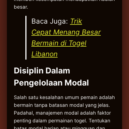
besar.
Baca Juga:
Trik
Cepat Menang Besar
Bermain di Togel
Libanon
Disiplin Dalam
Pengelolaan Modal
Salah satu kesalahan umum pemain adalah
bermain tanpa batasan modal yang jelas.
Padahal, manajemen modal adalah faktor
penting dalam permainan togel. Tentukan
batas modal harian atau mingguan dan