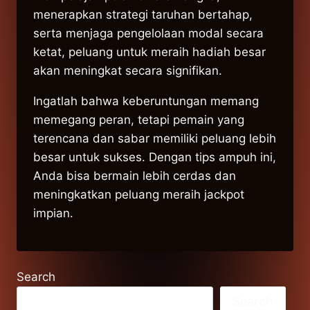
menerapkan strategi taruhan bertahap,
serta menjaga pengelolaan modal secara
ketat, peluang untuk meraih hadiah besar
akan meningkat secara signifikan.
Ingatlah bahwa keberuntungan memang
memegang peran, tetapi pemain yang
terencana dan sabar memiliki peluang lebih
besar untuk sukses. Dengan tips ampuh ini,
Anda bisa bermain lebih cerdas dan
meningkatkan peluang meraih jackpot
impian.
Search
Search