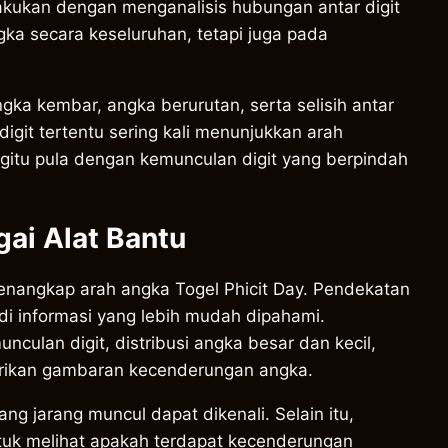
kukan dengan menganalisis hubungan antar digit
ka secara keseluruhan, tetapi juga pada
ka kembar, angka berurutan, serta selisih antar
 digit tertentu sering kali menunjukkan arah
egitu pula dengan kemunculan digit yang berpindah
gai Alat Bantu
menangkap arah angka Togel Phicit Day. Pendekatan
 informasi yang lebih mudah dipahami.
nculan digit, distribusi angka besar dan kecil,
erikan gambaran kecenderungan angka.
ng jarang muncul dapat dikenali. Selain itu,
 untuk melihat apakah terdapat kecenderungan