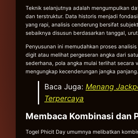
Teknik selanjutnya adalah mengumpulkan data
dan terstruktur. Data historis menjadi fon
yang rapi, analisis cenderung bersifat subje
sebaiknya disusun berdasarkan tanggal, uruta
Penyusunan ini memudahkan proses analisis 
digit atau melihat pergeseran angka dari sat
sederhana, pola angka mulai terlihat secara
mengungkap kecenderungan jangka panjang
Baca Juga:
Menang Jackpo
Terpercaya
Membaca Kombinasi dan P
Togel Phicit Day umumnya melibatkan kombina