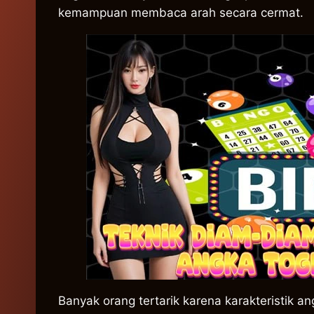
kemampuan membaca arah secara cermat.
Banyak orang tertarik karena karakteristik a