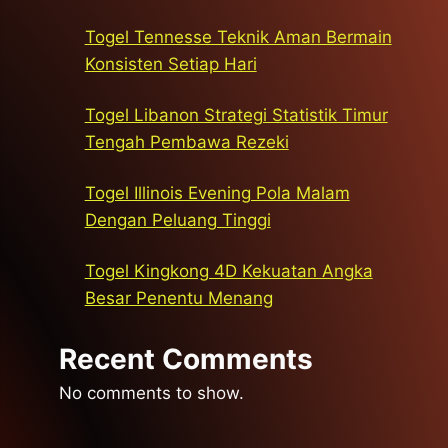
Togel Tennesse Teknik Aman Bermain
Konsisten Setiap Hari
Togel Libanon Strategi Statistik Timur
Tengah Pembawa Rezeki
Togel Illinois Evening Pola Malam
Dengan Peluang Tinggi
Togel Kingkong 4D Kekuatan Angka
Besar Penentu Menang
Recent Comments
No comments to show.