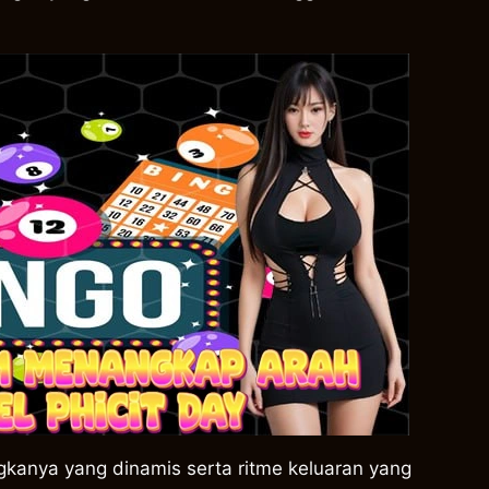
ngkanya yang dinamis serta ritme keluaran yang