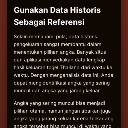
Gunakan Data Historis
Sebagai Referensi
Selain memahami pola, data historis
pengeluaran sangat membantu dalam
menentukan pilihan angka. Banyak situs
dan aplikasi menyediakan data lengkap
hasil keluaran togel Thailand dari waktu ke
waktu. Dengan menganalisis data ini, Anda
dapat mengidentifikasi angka yang sering
muncul dan angka yang jarang keluar.
Angka yang sering muncul bisa menjadi
pilihan utama, namun jangan abaikan juga
angka yang jarang keluar karena terkadang
angka tersebut bisa muncul di waktu yang