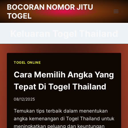
Skip
BOCORAN NOMOR JITU
to
TOGEL
content
Keluaran Togel Thailand
TOGEL ONLINE
Cara Memilih Angka Yang
Tepat Di Togel Thailand
08/12/2025
Temukan tips terbaik dalam menentukan
angka kemenangan di Togel Thailand untuk
meningkatkan peluang dan keuntungan