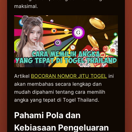
maksimal.
Artikel
BOCORAN NOMOR JITU TOGEL
ini
akan membahas secara lengkap dan
mudah dipahami tentang cara memilih
angka yang tepat di Togel Thailand.
Pahami Pola dan
Kebiasaan Pengeluaran