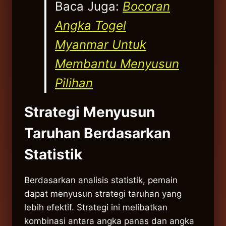
Baca Juga:
Bocoran
Angka Togel
Myanmar Untuk
Membantu Menyusun
Pilihan
Strategi Menyusun
Taruhan Berdasarkan
Statistik
Berdasarkan analisis statistik, pemain
dapat menyusun strategi taruhan yang
lebih efektif. Strategi ini melibatkan
kombinasi antara angka panas dan angka