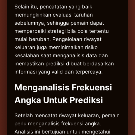
Selain itu, pencatatan yang baik
memungkinkan evaluasi taruhan
sebelumnya, sehingga pemain dapat
memperbaiki strategi bila pola tertentu
mulai berubah. Pengelolaan riwayat
keluaran juga meminimalkan risiko
kesalahan saat menganalisis data dan
memastikan prediksi dibuat berdasarkan
informasi yang valid dan terpercaya.
Menganalisis Frekuensi
Angka Untuk Prediksi
Setelah mencatat riwayat keluaran, pemain
perlu menganalisis frekuensi angka.
Analisis ini bertujuan untuk mengetahui