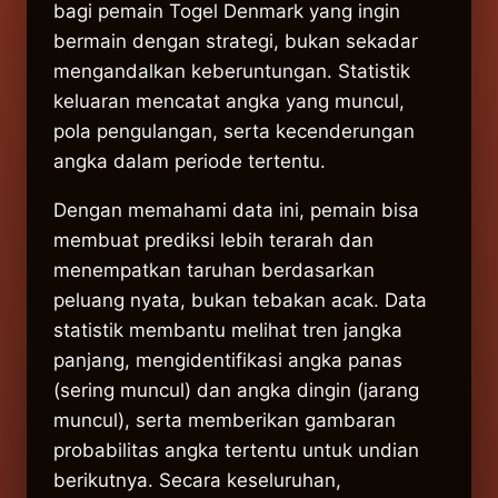
bagi pemain Togel Denmark yang ingin
bermain dengan strategi, bukan sekadar
mengandalkan keberuntungan. Statistik
keluaran mencatat angka yang muncul,
pola pengulangan, serta kecenderungan
angka dalam periode tertentu.
Dengan memahami data ini, pemain bisa
membuat prediksi lebih terarah dan
menempatkan taruhan berdasarkan
peluang nyata, bukan tebakan acak. Data
statistik membantu melihat tren jangka
panjang, mengidentifikasi angka panas
(sering muncul) dan angka dingin (jarang
muncul), serta memberikan gambaran
probabilitas angka tertentu untuk undian
berikutnya. Secara keseluruhan,