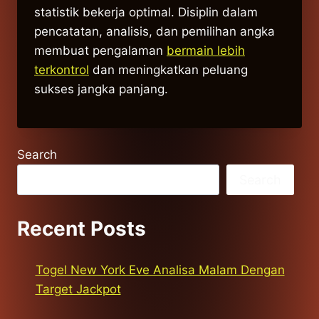
statistik bekerja optimal. Disiplin dalam
pencatatan, analisis, dan pemilihan angka
membuat pengalaman
bermain lebih
terkontrol
dan meningkatkan peluang
sukses jangka panjang.
Search
Search
Recent Posts
Togel New York Eve Analisa Malam Dengan
Target Jackpot