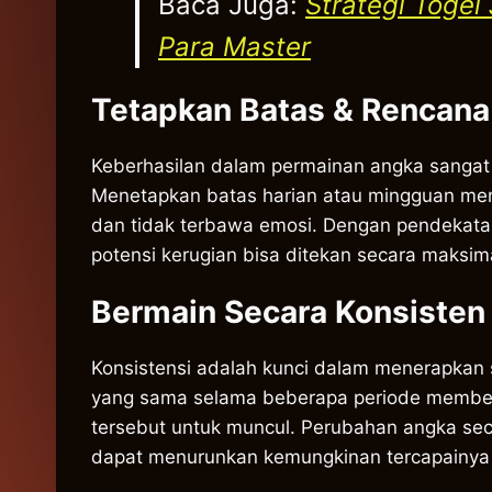
Baca Juga:
Strategi Togel
Para Master
Tetapkan Batas & Rencana
Keberhasilan dalam permainan angka sangat
Menetapkan batas harian atau mingguan mem
dan tidak terbawa emosi. Dengan pendekatan 
potensi kerugian bisa ditekan secara maksim
Bermain Secara Konsisten
Konsistensi adalah kunci dalam menerapkan
yang sama selama beberapa periode memberi
tersebut untuk muncul. Perubahan angka seca
dapat menurunkan kemungkinan tercapainya 