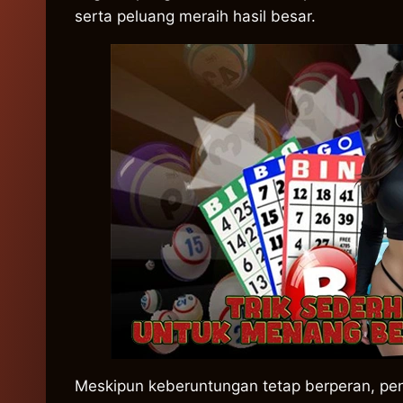
serta peluang meraih hasil besar.
Meskipun keberuntungan tetap berperan, pene