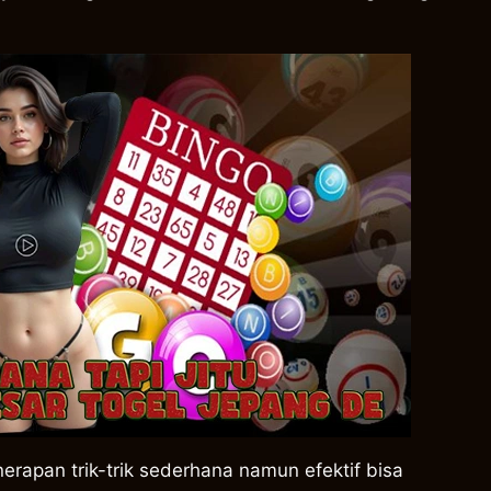
rapan trik-trik sederhana namun efektif bisa