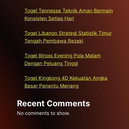
Togel Tennesse Teknik Aman Bermain
Konsisten Setiap Hari
Togel Libanon Strategi Statistik Timur
Tengah Pembawa Rezeki
Togel Illinois Evening Pola Malam
Dengan Peluang Tinggi
Togel Kingkong 4D Kekuatan Angka
Besar Penentu Menang
Recent Comments
No comments to show.