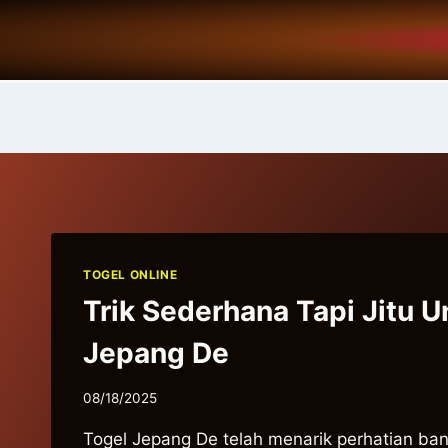
Skip
to
content
TOGEL ONLINE
Trik Sederhana Tapi Jitu 
Jepang De
08/18/2025
Togel Jepang De telah menarik perhatian ba