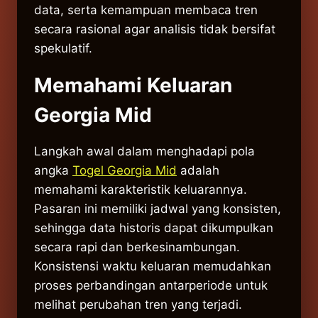
data, serta kemampuan membaca tren
secara rasional agar analisis tidak bersifat
spekulatif.
Memahami Keluaran
Georgia Mid
Langkah awal dalam menghadapi pola
angka
Togel Georgia Mid
adalah
memahami karakteristik keluarannya.
Pasaran ini memiliki jadwal yang konsisten,
sehingga data historis dapat dikumpulkan
secara rapi dan berkesinambungan.
Konsistensi waktu keluaran memudahkan
proses perbandingan antarperiode untuk
melihat perubahan tren yang terjadi.