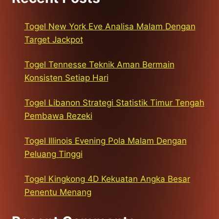
Togel New York Eve Analisa Malam Dengan
Target Jackpot
Togel Tennesse Teknik Aman Bermain
Konsisten Setiap Hari
Togel Libanon Strategi Statistik Timur Tengah
Pembawa Rezeki
Togel Illinois Evening Pola Malam Dengan
Peluang Tinggi
Togel Kingkong 4D Kekuatan Angka Besar
Penentu Menang