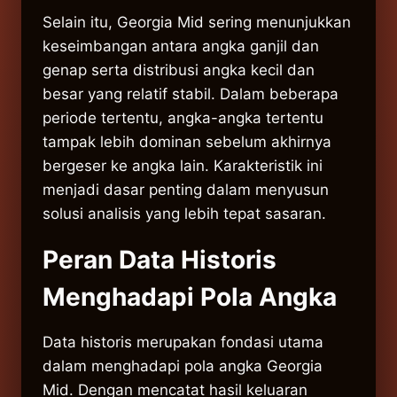
Selain itu, Georgia Mid sering menunjukkan
keseimbangan antara angka ganjil dan
genap serta distribusi angka kecil dan
besar yang relatif stabil. Dalam beberapa
periode tertentu, angka-angka tertentu
tampak lebih dominan sebelum akhirnya
bergeser ke angka lain. Karakteristik ini
menjadi dasar penting dalam menyusun
solusi analisis yang lebih tepat sasaran.
Peran Data Historis
Menghadapi Pola Angka
Data historis merupakan fondasi utama
dalam menghadapi pola angka Georgia
Mid. Dengan mencatat hasil keluaran