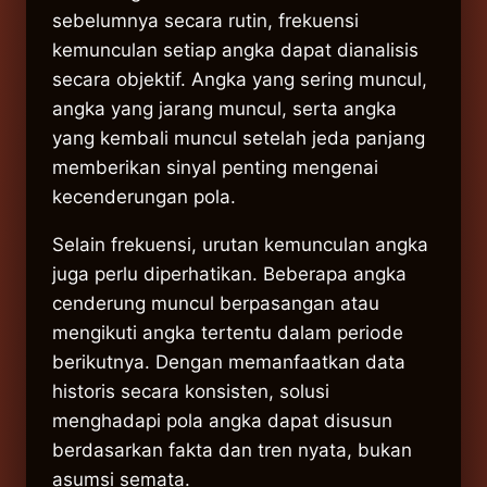
sebelumnya secara rutin, frekuensi
kemunculan setiap angka dapat dianalisis
secara objektif. Angka yang sering muncul,
angka yang jarang muncul, serta angka
yang kembali muncul setelah jeda panjang
memberikan sinyal penting mengenai
kecenderungan pola.
Selain frekuensi, urutan kemunculan angka
juga perlu diperhatikan. Beberapa angka
cenderung muncul berpasangan atau
mengikuti angka tertentu dalam periode
berikutnya. Dengan memanfaatkan data
historis secara konsisten, solusi
menghadapi pola angka dapat disusun
berdasarkan fakta dan tren nyata, bukan
asumsi semata.