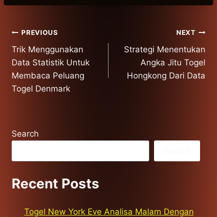
Post
PREVIOUS
NEXT
Trik Menggunakan
Strategi Menentukan
navigation
Data Statistik Untuk
Angka Jitu Togel
Membaca Peluang
Hongkong Dari Data
Togel Denmark
Search
Search
Recent Posts
Togel New York Eve Analisa Malam Dengan