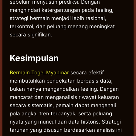
sebelum menyusun prediksi. Dengan
menghindari ketergantungan pada feeling,
strategi bermain menjadi lebih rasional,
terkontrol, dan peluang menang meningkat
secara signifikan.
Kesimpulan
Bermain Togel Myanmar
secara efektif
membutuhkan pendekatan berbasis data,
bukan hanya mengandalkan feeling. Dengan
mencatat dan menganalisis riwayat keluaran
secara sistematis, pemain dapat mengenali
pola angka, tren terbanyak, serta peluang
nyata yang muncul dari data historis. Strategi
taruhan yang disusun berdasarkan analisis ini