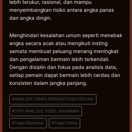
lebih terukur, rasional, dan mampu
menyeimbangkan risiko antara angka panas
dan angka dingin.
Menghindari kesalahan umum seperti menebak
angka secara acak atau mengikuti insting
semata membuat peluang menang meningkat
dan pengalaman bermain lebih terkendali.
Dengan disiplin dan fokus pada analisis data,
setiap pemain dapat bermain lebih cerdas dan
konsisten dalam jangka panjang.
Post
#
ANALISIS TANPA BERGANTUNG FEELING
Tags:
#
TIPS ANALISIS TOGEL MYANMAR
#
Togel Myanmar
#
Togel Online