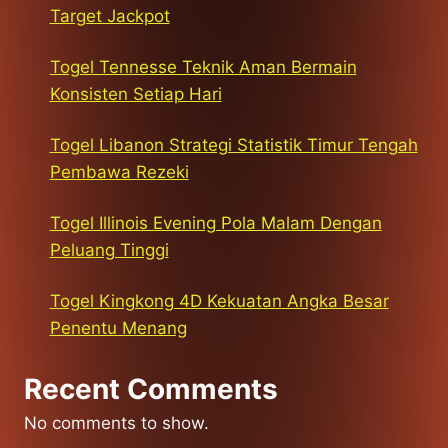
Target Jackpot
Togel Tennesse Teknik Aman Bermain
Konsisten Setiap Hari
Togel Libanon Strategi Statistik Timur Tengah
Pembawa Rezeki
Togel Illinois Evening Pola Malam Dengan
Peluang Tinggi
Togel Kingkong 4D Kekuatan Angka Besar
Penentu Menang
Recent Comments
No comments to show.