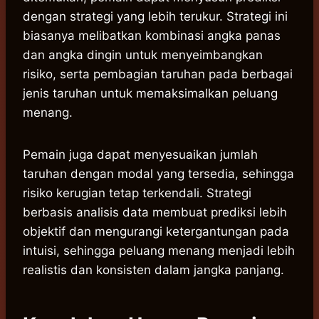
dengan strategi yang lebih terukur. Strategi ini
biasanya melibatkan kombinasi angka panas
dan angka dingin untuk menyeimbangkan
risiko, serta pembagian taruhan pada berbagai
jenis taruhan untuk memaksimalkan peluang
menang.
Pemain juga dapat menyesuaikan jumlah
taruhan dengan modal yang tersedia, sehingga
risiko kerugian tetap terkendali. Strategi
berbasis analisis data membuat prediksi lebih
objektif dan mengurangi ketergantungan pada
intuisi, sehingga peluang menang menjadi lebih
realistis dan konsisten dalam jangka panjang.