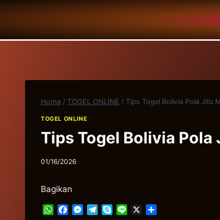
Skip
to
content
Home
/
TOGEL ONLINE
/
Tips Togel Bolivia Pola Jit
TOGEL ONLINE
Tips Togel Bolivia Pol
01/16/2026
Bagikan
W
F
M
T
S
L
X
S