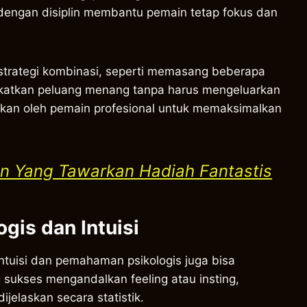
engan disiplin membantu pemain tetap fokus dan
strategi kombinasi, seperti memasang beberapa
katkan peluang menang tanpa harus mengeluarkan
unakan oleh pemain profesional untuk memaksimalkan
on Yang Tawarkan Hadiah Fantastis
gis dan Intuisi
 intuisi dan pemahaman psikologis juga bisa
 sukses mengandalkan feeling atau insting,
ijelaskan secara statistik.