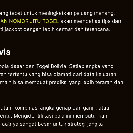
ang tepat untuk meningkatkan peluang menang,
AN NOMOR JITU TOGEL
akan membahas tips dan
i jackpot dengan lebih cermat dan terencana.
via
la dasar dari Togel Bolivia. Setiap angka yang
en tertentu yang bisa diamati dari data keluaran
main bisa membuat prediksi yang lebih terarah dan
utan, kombinasi angka genap dan ganjil, atau
entu. Mengidentifikasi pola ini membutuhkan
nfaatnya sangat besar untuk strategi jangka