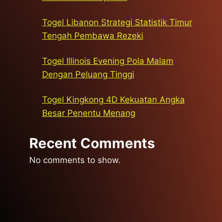
Togel Libanon Strategi Statistik Timur
Tengah Pembawa Rezeki
Togel Illinois Evening Pola Malam
Dengan Peluang Tinggi
Togel Kingkong 4D Kekuatan Angka
Besar Penentu Menang
Recent Comments
No comments to show.